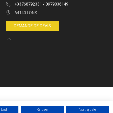
+33768792331 / 0979036149
64140 LONS
DEMANDE DE DEVIS
 tout
Refuser
Non, ajuster