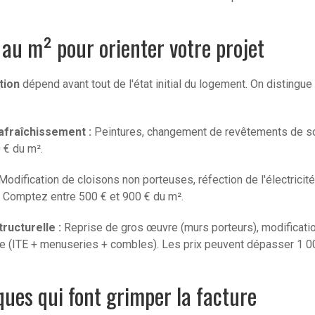
x au m² pour orienter votre projet
tion
dépend avant tout de l'état initial du logement. On distingu
afraîchissement :
Peintures, changement de revêtements de sol
 € du m².
odification de cloisons non porteuses, réfection de l'électricité
n. Comptez entre 500 € et 900 € du m².
ructurelle :
Reprise de gros œuvre (murs porteurs), modification
e (ITE + menuseries + combles). Les prix peuvent dépasser 1 0
iques qui font grimper la facture