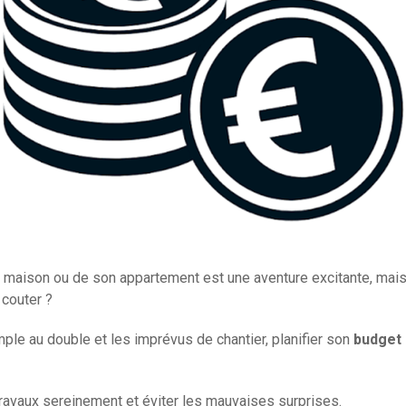
a maison ou de son appartement est une aventure excitante, mais
 couter ?
mple au double et les imprévus de chantier, planifier son
budget 
 travaux sereinement et éviter les mauvaises surprises.