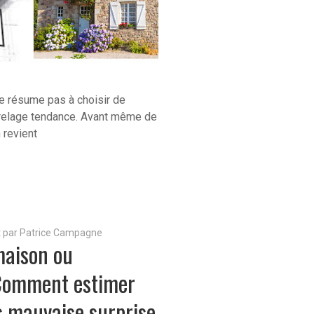
e résume pas à choisir de
rrelage tendance. Avant même de
 revient
it par Patrice Campagne
maison ou
Comment estimer
s mauvaise surprise