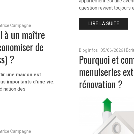
appartement est une avent
question revient toujours 
LIRE LA SUITE
Patrice Campagne
l à un maître
économiser de
Blog infos
|
05/06/2026 | Écr
ss) ?
Pourquoi et co
menuiseries ext
dir une maison est
rénovation ?
lus importants d’une vie.
rdination des
Patrice Campagne