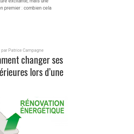
ure excitante, mais une
en premier : combien cela
it par Patrice Campagne
mment changer ses
érieures lors d’une