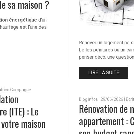
de sa maison ?
tion énergétique
d'un
hauffage est l'une des
Rénover un logement ne s
belles peintures ou un ca
penser déco, une question
LIRE LA SUITE
Patrice Campagne
lation
Blog infos
|
29/06/2026 | Écr
Rénovation de 
e (ITE) : Le
appartement : 
 votre maison
son budget san