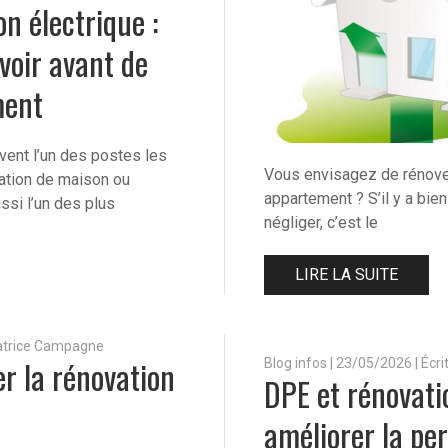
n électrique :
avoir avant de
ment
vent l’un des postes les
Vous envisagez de rénove
vation de maison ou
appartement ? S’il y a bie
ssi l’un des plus
négliger, c’est le
LIRE LA SUITE
Patrice Campagne
 la rénovation
Blog infos
|
23/05/2026 | Écr
DPE et rénovat
améliorer la pe