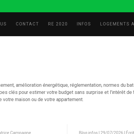
OUS
CONTACT
RE 2020
INFOS
LOGEMENTS A
sement, amélioration énergétique, réglementation, normes du bat
s clés pour estimer votre budget sans surprise et l'intérêt de 
de votre maison ou de votre appartement.
Patrice Campagne
Blog infos
|
29/07/2026 | Écr